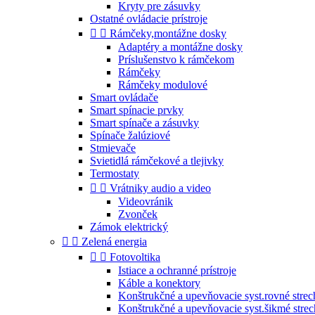
Kryty pre zásuvky
Ostatné ovládacie prístroje


Rámčeky,montážne dosky
Adaptéry a montážne dosky
Príslušenstvo k rámčekom
Rámčeky
Rámčeky modulové
Smart ovládače
Smart spínacie prvky
Smart spínače a zásuvky
Spínače žalúziové
Stmievače
Svietidlá rámčekové a tlejivky
Termostaty


Vrátniky audio a video
Videovránik
Zvonček
Zámok elektrický


Zelená energia


Fotovoltika
Istiace a ochranné prístroje
Káble a konektory
Konštrukčné a upevňovacie syst.rovné strec
Konštrukčné a upevňovacie syst.šikmé stre