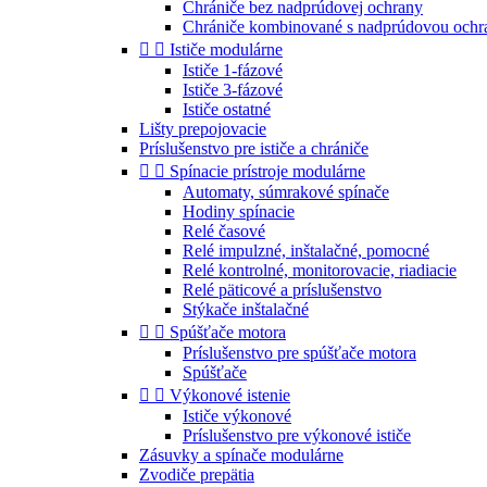
Chrániče bez nadprúdovej ochrany
Chrániče kombinované s nadprúdovou ochr


Ističe modulárne
Ističe 1-fázové
Ističe 3-fázové
Ističe ostatné
Lišty prepojovacie
Príslušenstvo pre ističe a chrániče


Spínacie prístroje modulárne
Automaty, súmrakové spínače
Hodiny spínacie
Relé časové
Relé impulzné, inštalačné, pomocné
Relé kontrolné, monitorovacie, riadiacie
Relé päticové a príslušenstvo
Stýkače inštalačné


Spúšťače motora
Príslušenstvo pre spúšťače motora
Spúšťače


Výkonové istenie
Ističe výkonové
Príslušenstvo pre výkonové ističe
Zásuvky a spínače modulárne
Zvodiče prepätia