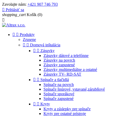
Zavolajte nám:
+421 907 746 793

Prihlásiť sa
shopping_cart
Košík
(0)



Produkty
Zrusene


Domová inštalácia


Zásuvky
Zásuvky dátové a telefónne
Zásuvky na povrch
Zásuvky zapustené
Zásuvky multimediálne a ostatné
Zásuvky TV- RD-SAT


Spínače a tlačidlá
Spínače na povrch
Spínače šnúrové, vstavané,zárubňové
Spínače sporákové
Spínače zapustené


Kryty
Kryty a záslepky pre spínače
Kryty pre ostatné prístroje