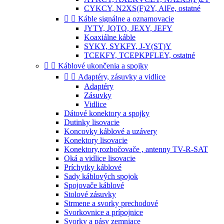
CYKCY, N2XS(F)2Y, AlFe, ostatné


Káble signálne a oznamovacie
JYTY, JQTQ, JEXY, JEFY
Koaxiálne káble
SYKY, SYKFY, J-Y(ST)Y
TCEKFY, TCEPKPFLEY, ostatné


Káblové ukončenia a spojky


Adaptéry, zásuvky a vidlice
Adaptéry
Zásuvky
Vidlice
Dátové konektory a spojky
Dutinky lisovacie
Koncovky káblové a uzávery
Konektory lisovacie
Konektory,rozbočovače , antenny TV-R-SAT
Oká a vidlice lisovacie
Príchytky káblové
Sady káblových spojok
Spojovače káblové
Stolové zásuvky
Strmene a svorky prechodové
Svorkovnice a prípojnice
Svorky a pásy zemniace