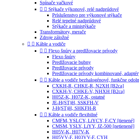
Spínače vačkové


Stýkače výkonové, relé nadprúdové
Príslušenstvo pre výkonové stýkače
Relé tepelné nadprúdové
Stýkače a ministýkače
Transformátory, merače
Zdroje záložné


Káble a vodiče


Flexo šnúry a predlžovacie prívody
Flexo šnúry
Predlžovacie bubny
Predlžovacie prívody
Predlžovacie prívody kombinované, adaptér


Káble a vodiče bezhalogénové, funkčne odol
CXKH-R, CHKE-R, N2XH [B2ca]
CXKH-V, CHKE-V, NHXH [B2ca]
H05Z-K, H07Z-K, ostatné
JE-H(ST)H, SSKFH-V
J-H(ST)H, SHKFH-R


Káble a vodiče flexibilné
CMFM, YSLCY, LiYCY, F-CY [tienené]
CMSM, YSLY, LiYY, JZ-500 [netienené]
H05V-K, H07V-K
H05VV-F, H03VV-F, CYH