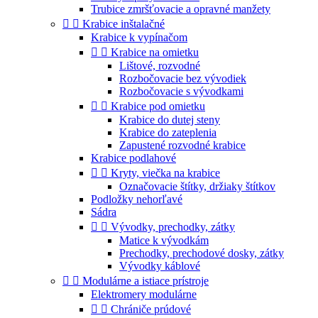
Trubice zmršťovacie a opravné manžety


Krabice inštalačné
Krabice k vypínačom


Krabice na omietku
Lištové, rozvodné
Rozbočovacie bez vývodiek
Rozbočovacie s vývodkami


Krabice pod omietku
Krabice do dutej steny
Krabice do zateplenia
Zapustené rozvodné krabice
Krabice podlahové


Kryty, viečka na krabice
Označovacie štítky, držiaky štítkov
Podložky nehorľavé
Sádra


Vývodky, prechodky, zátky
Matice k vývodkám
Prechodky, prechodové dosky, zátky
Vývodky káblové


Modulárne a istiace prístroje
Elektromery modulárne


Chrániče prúdové