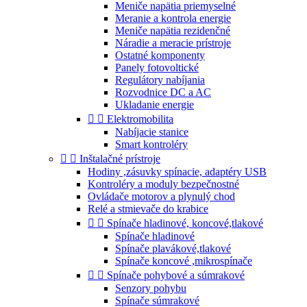
Meniče napätia priemyselné
Meranie a kontrola energie
Meniče napätia rezidenčné
Náradie a meracie prístroje
Ostatné komponenty
Panely fotovoltické
Regulátory nabíjania
Rozvodnice DC a AC
Ukladanie energie


Elektromobilita
Nabíjacie stanice
Smart kontroléry


Inštalačné prístroje
Hodiny ,zásuvky spínacie, adaptéry USB
Kontroléry a moduly bezpečnostné
Ovládače motorov a plynulý chod
Relé a stmievače do krabice


Spínače hladinové, koncové,tlakové
Spínače hladinové
Spínače plavákové,tlakové
Spínače koncové ,mikrospínače


Spínače pohybové a súmrakové
Senzory pohybu
Spínače súmrakové