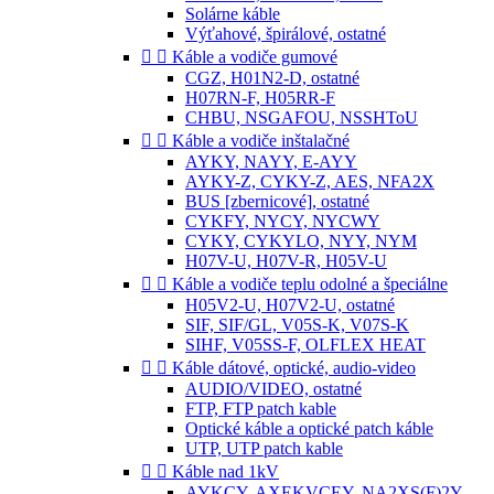
Solárne káble
Výťahové, špirálové, ostatné


Káble a vodiče gumové
CGZ, H01N2-D, ostatné
H07RN-F, H05RR-F
CHBU, NSGAFOU, NSSHToU


Káble a vodiče inštalačné
AYKY, NAYY, E-AYY
AYKY-Z, CYKY-Z, AES, NFA2X
BUS [zbernicové], ostatné
CYKFY, NYCY, NYCWY
CYKY, CYKYLO, NYY, NYM
H07V-U, H07V-R, H05V-U


Káble a vodiče teplu odolné a špeciálne
H05V2-U, H07V2-U, ostatné
SIF, SIF/GL, V05S-K, V07S-K
SIHF, V05SS-F, OLFLEX HEAT


Káble dátové, optické, audio-video
AUDIO/VIDEO, ostatné
FTP, FTP patch kable
Optické káble a optické patch káble
UTP, UTP patch kable


Káble nad 1kV
AYKCY, AXEKVCEY, NA2XS(F)2Y