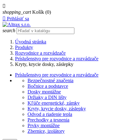

shopping_cart
Košík
(0)

Prihlásiť sa
search
Úvodná stránka
Produkty
Rozvodnice a rozvádzače
Príslušenstvo pre rozvodnice a rozvádzače
Kryty, krycie dosky, záslepky
Príslušenstvo pre rozvodnice a rozvádzače
Bezpečnostné značenia
Bočnice a podstavce
Dosky montážne
Držiaky a DIN lišty
Kľúče energetické, zámky
Kryty, krycie dosky, záslepky
Odvod a riadenie tepla
Prechodky a tesnenia
Prvky montážne
Zbernice, izolátory