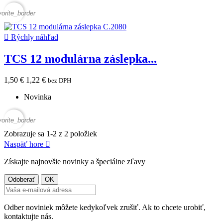
vorite_border

Rýchly náhľad
TCS 12 modulárna záslepka...
1,50 €
1,22 €
bez DPH
Novinka
vorite_border
Zobrazuje sa 1-2 z 2 položiek
Naspäť hore

Získajte najnovšie novinky a špeciálne zľavy
Odber noviniek môžete kedykoľvek zrušiť. Ak to chcete urobiť,
kontaktujte nás.