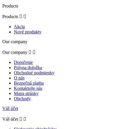
Products
Products


Akcia
Nové produkty
Our company
Our company


Doručenie
Právna doložka
Obchodné podmienky
O nás
Bezpečná platba
Kontaktujte nás
Mapa stránky
Obchody
Váš účet
Váš účet

