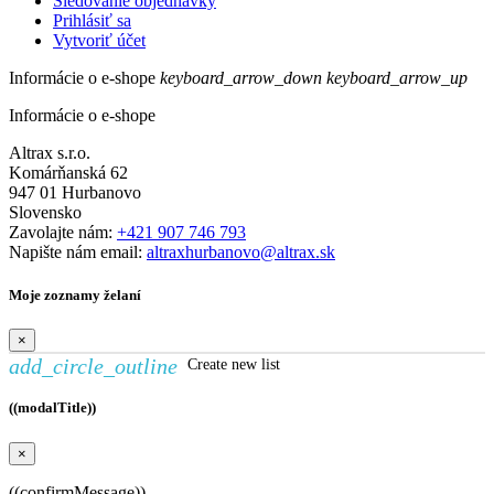
Sledovanie objednávky
Prihlásiť sa
Vytvoriť účet
Informácie o e-shope
keyboard_arrow_down
keyboard_arrow_up
Informácie o e-shope
Altrax s.r.o.
Komárňanská 62
947 01 Hurbanovo
Slovensko
Zavolajte nám:
+421 907 746 793
Napište nám email:
altraxhurbanovo@altrax.sk
Moje zoznamy želaní
×
add_circle_outline
Create new list
((modalTitle))
×
((confirmMessage))