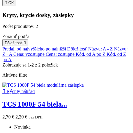

OK
Kryty, krycie dosky, záslepky
Počet produktov: 2
Zoradiť podľa:
Dôležitosť

Predaj, od najvyššieho po najnižší
Dôležitosť
Názvu: A - Z
Názvu:
Z - A
Cena: vzostupne
Cena: zostupne
Kód, od A po Z
Kód, od Z
po A
Zobrazuje sa 1-2 z 2 položiek
Aktívne filtre

Rýchly náhľad
TCS 1000F 54 biela...
2,70 €
2,20 €
bez DPH
Novinka