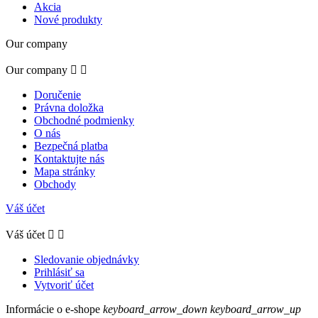
Akcia
Nové produkty
Our company
Our company


Doručenie
Právna doložka
Obchodné podmienky
O nás
Bezpečná platba
Kontaktujte nás
Mapa stránky
Obchody
Váš účet
Váš účet


Sledovanie objednávky
Prihlásiť sa
Vytvoriť účet
Informácie o e-shope
keyboard_arrow_down
keyboard_arrow_up