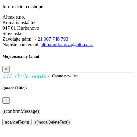
Informácie o e-shope
Altrax s.r.o.
Komárňanská 62
947 01 Hurbanovo
Slovensko
Zavolajte nám:
+421 907 746 793
Napište nám email:
altraxhurbanovo@altrax.sk
Moje zoznamy želaní
×
add_circle_outline
Create new list
((modalTitle))
×
((confirmMessage))
((cancelText))
((modalDeleteText))
Vytvoriť zoznam želaní