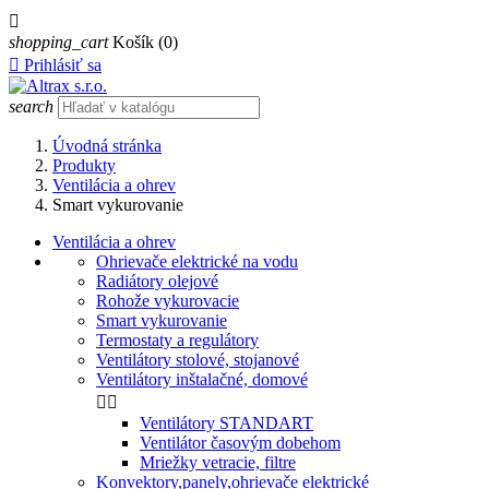

shopping_cart
Košík
(0)

Prihlásiť sa
search
Úvodná stránka
Produkty
Ventilácia a ohrev
Smart vykurovanie
Ventilácia a ohrev
Ohrievače elektrické na vodu
Radiátory olejové
Rohože vykurovacie
Smart vykurovanie
Termostaty a regulátory
Ventilátory stolové, stojanové
Ventilátory inštalačné, domové


Ventilátory STANDART
Ventilátor časovým dobehom
Mriežky vetracie, filtre
Konvektory,panely,ohrievače elektrické