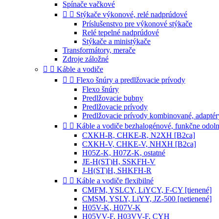
Spínače vačkové


Stýkače výkonové, relé nadprúdové
Príslušenstvo pre výkonové stýkače
Relé tepelné nadprúdové
Stýkače a ministýkače
Transformátory, merače
Zdroje záložné


Káble a vodiče


Flexo šnúry a predlžovacie prívody
Flexo šnúry
Predlžovacie bubny
Predlžovacie prívody
Predlžovacie prívody kombinované, adaptér


Káble a vodiče bezhalogénové, funkčne odol
CXKH-R, CHKE-R, N2XH [B2ca]
CXKH-V, CHKE-V, NHXH [B2ca]
H05Z-K, H07Z-K, ostatné
JE-H(ST)H, SSKFH-V
J-H(ST)H, SHKFH-R


Káble a vodiče flexibilné
CMFM, YSLCY, LiYCY, F-CY [tienené]
CMSM, YSLY, LiYY, JZ-500 [netienené]
H05V-K, H07V-K
H05VV-F, H03VV-F, CYH