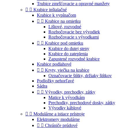
Trubice zmršťovacie a opravné manžety


Krabice inštalačné
Krabice k vypínačom


Krabice na omietku
Lištové, rozvodné
Rozbočovacie bez vývodiek
Rozbočovacie s vývodkami


Krabice pod omietku
Krabice do dutej steny
Krabice do zateplenia
Zapustené rozvodné krabice
Krabice podlahové


Kryty, viečka na krabice
Označovacie štítky, držiaky štítkov
Podložky nehorľavé
Sádra


Vývodky, prechodky, zátky
Matice k vývodkám
Prechodky, prechodové dosky, zátky
Vývodky káblové


Modulárne a istiace prístroje
Elektromery modulárne


Chrániče prúdové