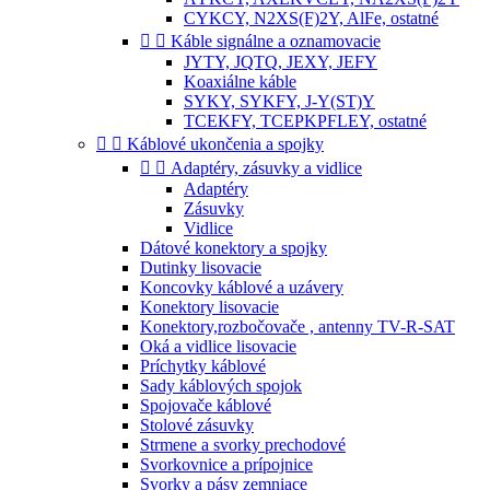
CYKCY, N2XS(F)2Y, AlFe, ostatné


Káble signálne a oznamovacie
JYTY, JQTQ, JEXY, JEFY
Koaxiálne káble
SYKY, SYKFY, J-Y(ST)Y
TCEKFY, TCEPKPFLEY, ostatné


Káblové ukončenia a spojky


Adaptéry, zásuvky a vidlice
Adaptéry
Zásuvky
Vidlice
Dátové konektory a spojky
Dutinky lisovacie
Koncovky káblové a uzávery
Konektory lisovacie
Konektory,rozbočovače , antenny TV-R-SAT
Oká a vidlice lisovacie
Príchytky káblové
Sady káblových spojok
Spojovače káblové
Stolové zásuvky
Strmene a svorky prechodové
Svorkovnice a prípojnice
Svorky a pásy zemniace