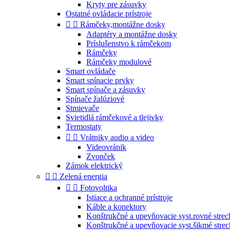
Kryty pre zásuvky
Ostatné ovládacie prístroje


Rámčeky,montážne dosky
Adaptéry a montážne dosky
Príslušenstvo k rámčekom
Rámčeky
Rámčeky modulové
Smart ovládače
Smart spínacie prvky
Smart spínače a zásuvky
Spínače žalúziové
Stmievače
Svietidlá rámčekové a tlejivky
Termostaty


Vrátniky audio a video
Videovránik
Zvonček
Zámok elektrický


Zelená energia


Fotovoltika
Istiace a ochranné prístroje
Káble a konektory
Konštrukčné a upevňovacie syst.rovné strec
Konštrukčné a upevňovacie syst.šikmé stre