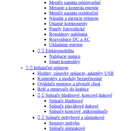
Meniče napätia priemyselné
Meranie a kontrola energie
Meniče napätia rezidenčné
Náradie a meracie prístroje
Ostatné komponenty
Panely fotovoltické
Regulátory nabíjania
Rozvodnice DC a AC
Ukladanie energie


Elektromobilita
Nabíjacie stanice
Smart kontroléry


Inštalačné prístroje
Hodiny ,zásuvky spínacie, adaptéry USB
Kontroléry a moduly bezpečnostné
Ovládače motorov a plynulý chod
Relé a stmievače do krabice


Spínače hladinové, koncové,tlakové
Spínače hladinové
Spínače plavákové,tlakové
Spínače koncové ,mikrospínače


Spínače pohybové a súmrakové
Senzory pohybu
Spínače súmrakové