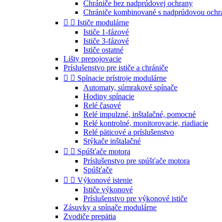
Chrániče bez nadprúdovej ochrany
Chrániče kombinované s nadprúdovou ochr


Ističe modulárne
Ističe 1-fázové
Ističe 3-fázové
Ističe ostatné
Lišty prepojovacie
Príslušenstvo pre ističe a chrániče


Spínacie prístroje modulárne
Automaty, súmrakové spínače
Hodiny spínacie
Relé časové
Relé impulzné, inštalačné, pomocné
Relé kontrolné, monitorovacie, riadiacie
Relé päticové a príslušenstvo
Stýkače inštalačné


Spúšťače motora
Príslušenstvo pre spúšťače motora
Spúšťače


Výkonové istenie
Ističe výkonové
Príslušenstvo pre výkonové ističe
Zásuvky a spínače modulárne
Zvodiče prepätia