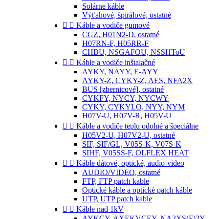
Solárne káble
Výťahové, špirálové, ostatné


Káble a vodiče gumové
CGZ, H01N2-D, ostatné
H07RN-F, H05RR-F
CHBU, NSGAFOU, NSSHToU


Káble a vodiče inštalačné
AYKY, NAYY, E-AYY
AYKY-Z, CYKY-Z, AES, NFA2X
BUS [zbernicové], ostatné
CYKFY, NYCY, NYCWY
CYKY, CYKYLO, NYY, NYM
H07V-U, H07V-R, H05V-U


Káble a vodiče teplu odolné a špeciálne
H05V2-U, H07V2-U, ostatné
SIF, SIF/GL, V05S-K, V07S-K
SIHF, V05SS-F, OLFLEX HEAT


Káble dátové, optické, audio-video
AUDIO/VIDEO, ostatné
FTP, FTP patch kable
Optické káble a optické patch káble
UTP, UTP patch kable


Káble nad 1kV
AYKCY, AXEKVCEY, NA2XS(F)2Y