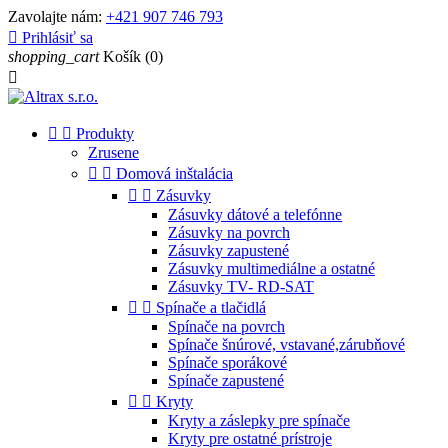
Zavolajte nám:
+421 907 746 793

Prihlásiť sa
shopping_cart
Košík
(0)



Produkty
Zrusene


Domová inštalácia


Zásuvky
Zásuvky dátové a telefónne
Zásuvky na povrch
Zásuvky zapustené
Zásuvky multimediálne a ostatné
Zásuvky TV- RD-SAT


Spínače a tlačidlá
Spínače na povrch
Spínače šnúrové, vstavané,zárubňové
Spínače sporákové
Spínače zapustené


Kryty
Kryty a záslepky pre spínače
Kryty pre ostatné prístroje