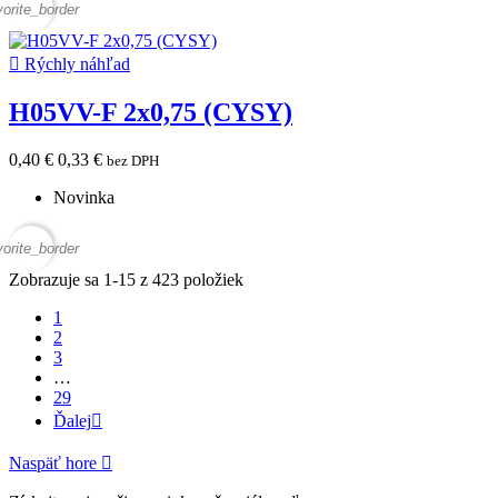
vorite_border

Rýchly náhľad
H05VV-F 2x0,75 (CYSY)
0,40 €
0,33 €
bez DPH
Novinka
vorite_border
Zobrazuje sa 1-15 z 423 položiek
1
2
3
…
29
Ďalej

Naspäť hore
