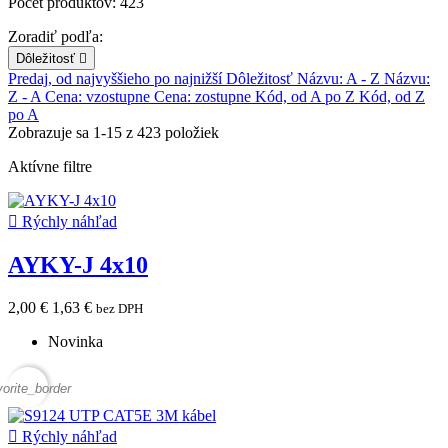
Počet produktov: 423
Zoradiť podľa:
Dôležitosť

Predaj, od najvyššieho po najnižší
Dôležitosť
Názvu: A - Z
Názvu:
Z - A
Cena: vzostupne
Cena: zostupne
Kód, od A po Z
Kód, od Z
po A
Zobrazuje sa 1-15 z 423 položiek
Aktívne filtre

Rýchly náhľad
AYKY-J 4x10
2,00 €
1,63 €
bez DPH
Novinka
vorite_border

Rýchly náhľad