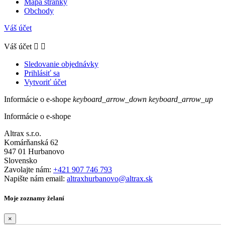
Mapa stránky
Obchody
Váš účet
Váš účet


Sledovanie objednávky
Prihlásiť sa
Vytvoriť účet
Informácie o e-shope
keyboard_arrow_down
keyboard_arrow_up
Informácie o e-shope
Altrax s.r.o.
Komárňanská 62
947 01 Hurbanovo
Slovensko
Zavolajte nám:
+421 907 746 793
Napište nám email:
altraxhurbanovo@altrax.sk
Moje zoznamy želaní
×