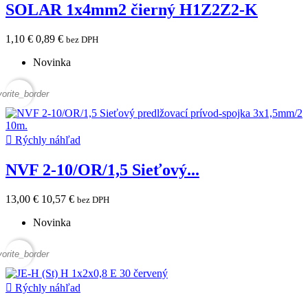
SOLAR 1x4mm2 čierný H1Z2Z2-K
1,10 €
0,89 €
bez DPH
Novinka
vorite_border

Rýchly náhľad
NVF 2-10/OR/1,5 Sieťový...
13,00 €
10,57 €
bez DPH
Novinka
vorite_border

Rýchly náhľad