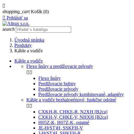

shopping_cart
Košík
(0)

Prihlásiť sa
search
Úvodná stránka
Produkty
Káble a vodiče
Káble a vodiče
Flexo šnúry a predlžovacie prívody


Flexo šnúry
Predlžovacie bubny
Predlžovacie prívody
Predlžovacie prívody kombinované, adaptéry
Káble a vodiče bezhalogénové, funkčne odolné


CXKH-R, CHKE-R, N2XH [B2ca]
CXKH-V, CHKE-V, NHXH [B2ca]
H05Z-K, H07Z-K, ostatné
JE-H(ST)H, SSKFH-V
J-H(ST)H, SHKFH-R