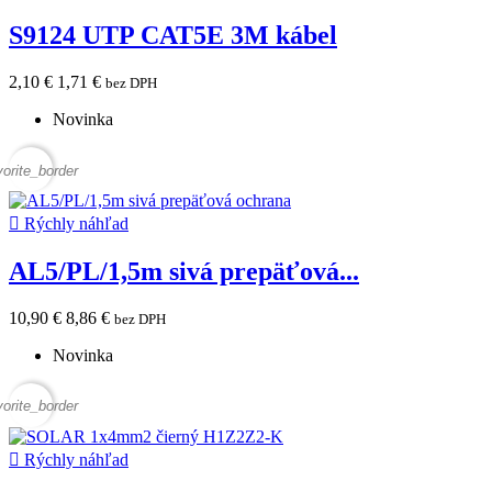
S9124 UTP CAT5E 3M kábel
2,10 €
1,71 €
bez DPH
Novinka
vorite_border

Rýchly náhľad
AL5/PL/1,5m sivá prepäťová...
10,90 €
8,86 €
bez DPH
Novinka
vorite_border

Rýchly náhľad