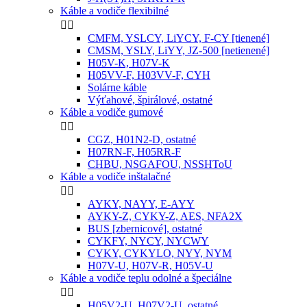
Káble a vodiče flexibilné


CMFM, YSLCY, LiYCY, F-CY [tienené]
CMSM, YSLY, LiYY, JZ-500 [netienené]
H05V-K, H07V-K
H05VV-F, H03VV-F, CYH
Solárne káble
Výťahové, špirálové, ostatné
Káble a vodiče gumové


CGZ, H01N2-D, ostatné
H07RN-F, H05RR-F
CHBU, NSGAFOU, NSSHToU
Káble a vodiče inštalačné


AYKY, NAYY, E-AYY
AYKY-Z, CYKY-Z, AES, NFA2X
BUS [zbernicové], ostatné
CYKFY, NYCY, NYCWY
CYKY, CYKYLO, NYY, NYM
H07V-U, H07V-R, H05V-U
Káble a vodiče teplu odolné a špeciálne


H05V2-U, H07V2-U, ostatné