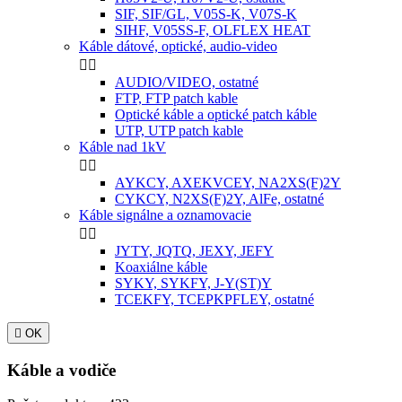
SIF, SIF/GL, V05S-K, V07S-K
SIHF, V05SS-F, OLFLEX HEAT
Káble dátové, optické, audio-video


AUDIO/VIDEO, ostatné
FTP, FTP patch kable
Optické káble a optické patch káble
UTP, UTP patch kable
Káble nad 1kV


AYKCY, AXEKVCEY, NA2XS(F)2Y
CYKCY, N2XS(F)2Y, AlFe, ostatné
Káble signálne a oznamovacie


JYTY, JQTQ, JEXY, JEFY
Koaxiálne káble
SYKY, SYKFY, J-Y(ST)Y
TCEKFY, TCEPKPFLEY, ostatné

OK
Káble a vodiče