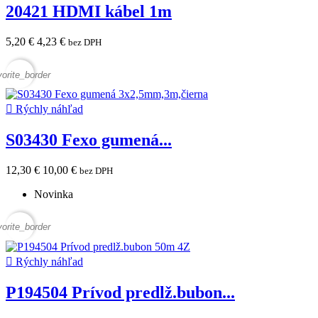
20421 HDMI kábel 1m
5,20 €
4,23 €
bez DPH
vorite_border

Rýchly náhľad
S03430 Fexo gumená...
12,30 €
10,00 €
bez DPH
Novinka
vorite_border

Rýchly náhľad
P194504 Prívod predlž.bubon...