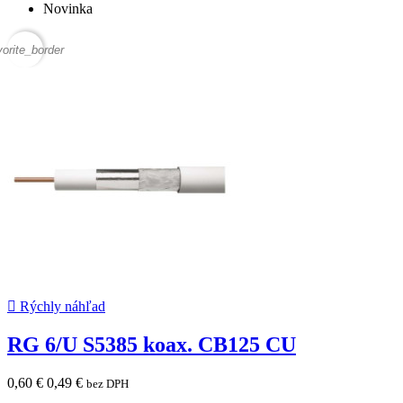
Novinka
vorite_border

Rýchly náhľad
RG 6/U S5385 koax. CB125 CU
0,60 €
0,49 €
bez DPH