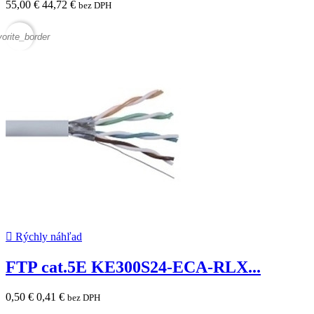
55,00 €
44,72 €
bez DPH
vorite_border

Rýchly náhľad
FTP cat.5E KE300S24-ECA-RLX...
0,50 €
0,41 €
bez DPH