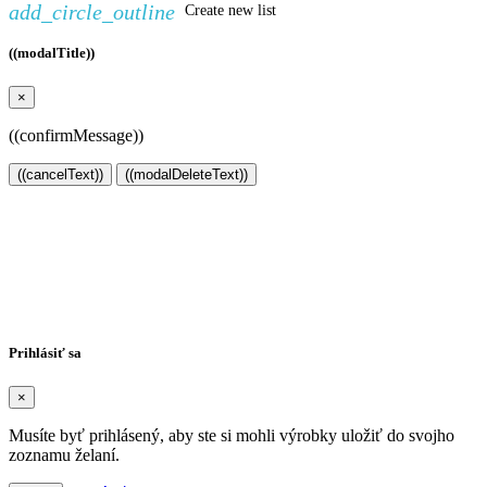
add_circle_outline
Create new list
((modalTitle))
×
((confirmMessage))
((cancelText))
((modalDeleteText))
Vytvoriť zoznam želaní
×
Názov zoznamu želaní
Zrušiť
Vytvoriť zoznam želaní
Prihlásiť sa
×
Musíte byť prihlásený, aby ste si mohli výrobky uložiť do svojho
zoznamu želaní.