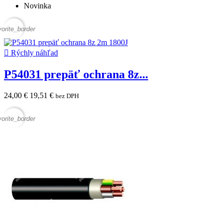
Novinka
vorite_border

Rýchly náhľad
P54031 prepäť ochrana 8z...
24,00 €
19,51 €
bez DPH
vorite_border