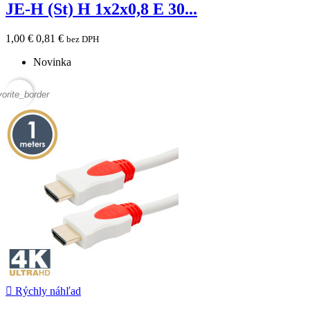
JE-H (St) H 1x2x0,8 E 30...
1,00 €
0,81 €
bez DPH
Novinka
vorite_border

Rýchly náhľad