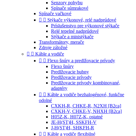
Senzory pohybu
Spínače súmrakové
Spínače vačkové


Stýkače výkonové, relé nadprúdové
Príslušenstvo pre výkonové stýkače
Relé tepelné nadprúdové
Stýkače a ministýkače
Transformátory, merače
Zdroje záložné


Káble a vodiče


Flexo šnúry a predlžovacie prívody
Flexo šnúry
Predlžovacie bubny
Predlžovacie prívody
Predlžovacie prívody kombinované,
adaptéry


Káble a vodiče bezhalogénové, funkčne
odolné
CXKH-R, CHKE-R, N2XH [B2ca]
CXKH-V, CHKE-V, NHXH [B2ca]
H05Z-K, H07Z-K, ostatné
JE-H(ST)H, SSKFH-V
J-H(ST)H, SHKFH-R


Káble a vodiče flexibilné