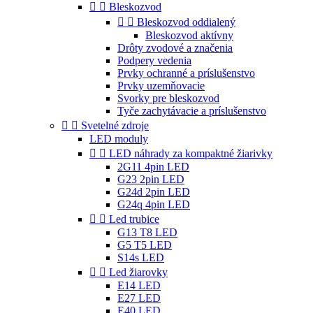


Bleskozvod


Bleskozvod oddialený
Bleskozvod aktívny
Drôty zvodové a značenia
Podpery vedenia
Prvky ochranné a príslušenstvo
Prvky uzemňovacie
Svorky pre bleskozvod
Tyče zachytávacie a príslušenstvo


Svetelné zdroje
LED moduly


LED náhrady za kompaktné žiarivky
2G11 4pin LED
G23 2pin LED
G24d 2pin LED
G24q 4pin LED


Led trubice
G13 T8 LED
G5 T5 LED
S14s LED


Led žiarovky
E14 LED
E27 LED
E40 LED