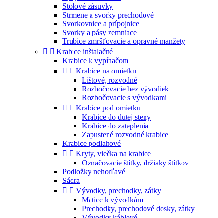
Stolové zásuvky
Strmene a svorky prechodové
Svorkovnice a prípojnice
Svorky a pásy zemniace
Trubice zmršťovacie a opravné manžety


Krabice inštalačné
Krabice k vypínačom


Krabice na omietku
Lištové, rozvodné
Rozbočovacie bez vývodiek
Rozbočovacie s vývodkami


Krabice pod omietku
Krabice do dutej steny
Krabice do zateplenia
Zapustené rozvodné krabice
Krabice podlahové


Kryty, viečka na krabice
Označovacie štítky, držiaky štítkov
Podložky nehorľavé
Sádra


Vývodky, prechodky, zátky
Matice k vývodkám
Prechodky, prechodové dosky, zátky
Vývodky káblové