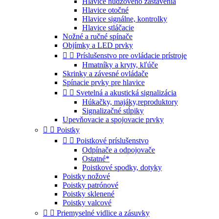
Hlavice núdzového zastavenia
Hlavice otočné
Hlavice signálne, kontrolky
Hlavice stláčacie
Nožné a ručné spínače
Objímky a LED prvky


Príslušenstvo pre ovládacie prístroje
Hmatníky a kryty, kľúče
Skrinky a závesné ovládače
Spínacie prvky pre hlavice


Svetelná a akustická signalizácia
Húkačky, majáky,reproduktory
Signalizačné stĺpiky
Upevňovacie a spojovacie prvky


Poistky


Poistkové príslušenstvo
Odpínače a odpojovače
Ostatné*
Poistkové spodky, dotyky
Poistky nožové
Poistky patrónové
Poistky sklenené
Poistky valcové


Priemyselné vidlice a zásuvky