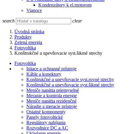
Kondenzátory k el.motorom
Vianoce
search
clear
Úvodná stránka
Produkty
Zelená energia
Fotovoltika
Konštrukčné a upevňovacie syst.šikmé strechy
Fotovoltika
Istiace a ochranné prístroje
Káble a konektory
Konštrukčné a upevňovacie syst.rovné strechy
Konštrukčné a upevňovacie syst.šikmé strechy
Meniče napätia priemyselné
Meranie a kontrola energie
Meniče napätia rezidenčné
Náradie a meracie prístroje
Ostatné komponenty
Panely fotovoltické
Regulátory nabíjania
Rozvodnice DC a AC
Ukladanie energie