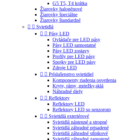
G5 T5, T4 krátka
Žiarovky halogénové
Žiarovky špeciálne
Žiarovky štandardné


Svietidlá


Pásy LED
Ovládače pre LED pásy
Pásy LED samostatné
Pásy LED zostavy
Profily pre LED pásy
Spojky pre LED pásy
Zdroje LED


Príslušenstvo svietidiel
Komponenty riadenia osvetlenia
Kryty, rámy ,mriežky,sklá
Náhradné diely


Reflektory
Reflektory LED
Reflektory LED so senzorom


Svietidlá exteriérové
Svietidlá nástenné a stropné
Svietidlá záhradné prisadené
Svietidlá záhradné stĺpikové
Svietidlá záhradné zapustené