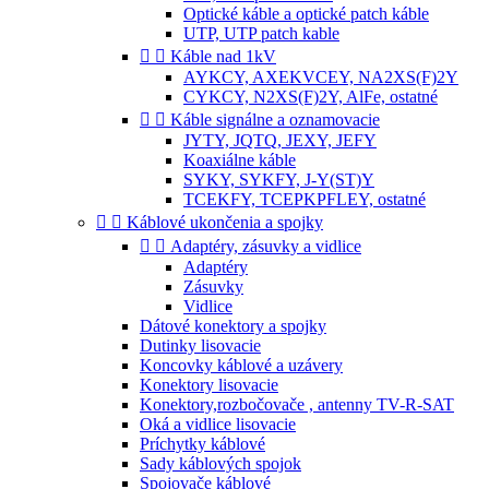
Optické káble a optické patch káble
UTP, UTP patch kable


Káble nad 1kV
AYKCY, AXEKVCEY, NA2XS(F)2Y
CYKCY, N2XS(F)2Y, AlFe, ostatné


Káble signálne a oznamovacie
JYTY, JQTQ, JEXY, JEFY
Koaxiálne káble
SYKY, SYKFY, J-Y(ST)Y
TCEKFY, TCEPKPFLEY, ostatné


Káblové ukončenia a spojky


Adaptéry, zásuvky a vidlice
Adaptéry
Zásuvky
Vidlice
Dátové konektory a spojky
Dutinky lisovacie
Koncovky káblové a uzávery
Konektory lisovacie
Konektory,rozbočovače , antenny TV-R-SAT
Oká a vidlice lisovacie
Príchytky káblové
Sady káblových spojok
Spojovače káblové