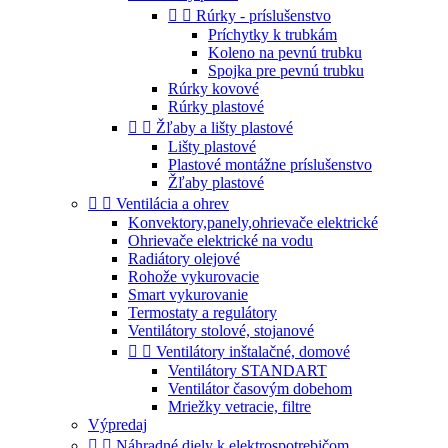


Rúrky - príslušenstvo
Príchytky k trubkám
Koleno na pevnú trubku
Spojka pre pevnú trubku
Rúrky kovové
Rúrky plastové


Žľaby a lišty plastové
Lišty plastové
Plastové montážne príslušenstvo
Žľaby plastové


Ventilácia a ohrev
Konvektory,panely,ohrievače elektrické
Ohrievače elektrické na vodu
Radiátory olejové
Rohože vykurovacie
Smart vykurovanie
Termostaty a regulátory
Ventilátory stolové, stojanové


Ventilátory inštalačné, domové
Ventilátory STANDART
Ventilátor časovým dobehom
Mriežky vetracie, filtre
Výpredaj


Náhradné diely k elektrospotrebičom