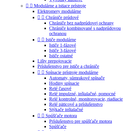


Modulárne a istiace prístroje
Elektromery modulárne


Chrániče prúdové
Chrániče bez nadprúdovej ochrany
Chrániče kombinované s nadprúdovou
ochranou


Ističe modulárne
Ističe 1-fázové
Ističe 3-fázové
Ističe ostatné
Lišty prepojovacie
Príslušenstvo pre ističe a chrániče


Spínacie prístroje modulárne
Automaty, súmrakové spínače
Hodiny spínacie
Relé časové
Relé impulzné, inštalačné, pomocné
Relé kontrolné, monitorovacie, riadiacie
Relé päticové a príslušenstvo
Stýkače inštalačné


Spúšťače motora
Príslušenstvo pre spúšťače motora
Spúšťače