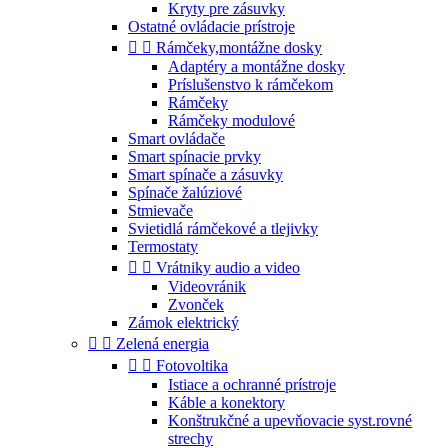
Kryty pre zásuvky
Ostatné ovládacie prístroje


Rámčeky,montážne dosky
Adaptéry a montážne dosky
Príslušenstvo k rámčekom
Rámčeky
Rámčeky modulové
Smart ovládače
Smart spínacie prvky
Smart spínače a zásuvky
Spínače žalúziové
Stmievače
Svietidlá rámčekové a tlejivky
Termostaty


Vrátniky audio a video
Videovránik
Zvonček
Zámok elektrický


Zelená energia


Fotovoltika
Istiace a ochranné prístroje
Káble a konektory
Konštrukčné a upevňovacie syst.rovné
strechy