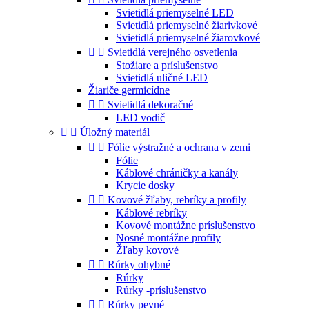
Svietidlá priemyselné LED
Svietidlá priemyselné žiarivkové
Svietidlá priemyselné žiarovkové


Svietidlá verejného osvetlenia
Stožiare a príslušenstvo
Svietidlá uličné LED
Žiariče germicídne


Svietidlá dekoračné
LED vodič


Úložný materiál


Fólie výstražné a ochrana v zemi
Fólie
Káblové chráničky a kanály
Krycie dosky


Kovové žľaby, rebríky a profily
Káblové rebríky
Kovové montážne príslušenstvo
Nosné montážne profily
Žľaby kovové


Rúrky ohybné
Rúrky
Rúrky -príslušenstvo


Rúrky pevné