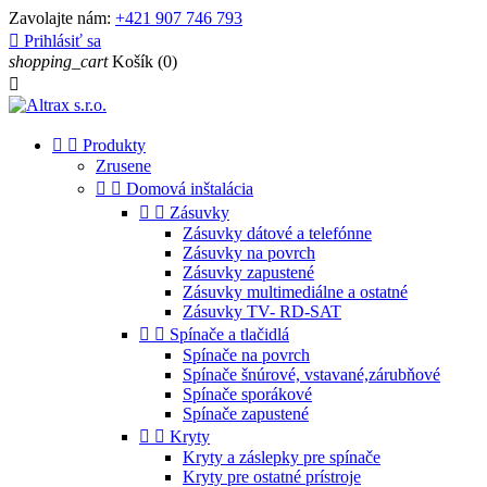
Zavolajte nám:
+421 907 746 793

Prihlásiť sa
shopping_cart
Košík
(0)



Produkty
Zrusene


Domová inštalácia


Zásuvky
Zásuvky dátové a telefónne
Zásuvky na povrch
Zásuvky zapustené
Zásuvky multimediálne a ostatné
Zásuvky TV- RD-SAT


Spínače a tlačidlá
Spínače na povrch
Spínače šnúrové, vstavané,zárubňové
Spínače sporákové
Spínače zapustené


Kryty
Kryty a záslepky pre spínače
Kryty pre ostatné prístroje