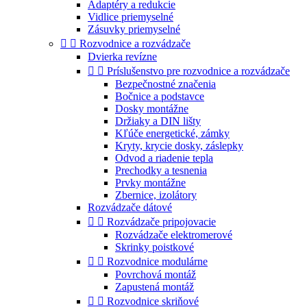
Adaptéry a redukcie
Vidlice priemyselné
Zásuvky priemyselné


Rozvodnice a rozvádzače
Dvierka revízne


Príslušenstvo pre rozvodnice a rozvádzače
Bezpečnostné značenia
Bočnice a podstavce
Dosky montážne
Držiaky a DIN lišty
Kľúče energetické, zámky
Kryty, krycie dosky, záslepky
Odvod a riadenie tepla
Prechodky a tesnenia
Prvky montážne
Zbernice, izolátory
Rozvádzače dátové


Rozvádzače pripojovacie
Rozvádzače elektromerové
Skrinky poistkové


Rozvodnice modulárne
Povrchová montáž
Zapustená montáž


Rozvodnice skriňové