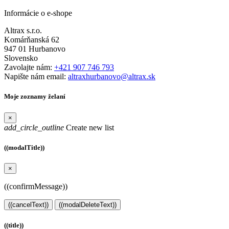
Informácie o e-shope
Altrax s.r.o.
Komárňanská 62
947 01 Hurbanovo
Slovensko
Zavolajte nám:
+421 907 746 793
Napište nám email:
altraxhurbanovo@altrax.sk
Moje zoznamy želaní
×
add_circle_outline
Create new list
((modalTitle))
×
((confirmMessage))
((cancelText))
((modalDeleteText))
((title))