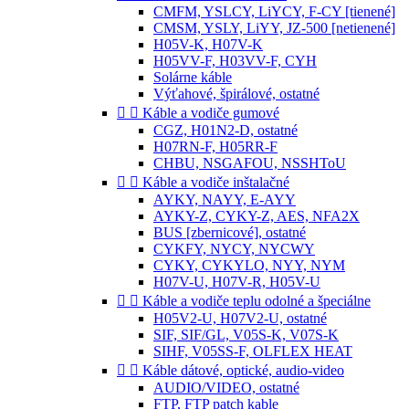
CMFM, YSLCY, LiYCY, F-CY [tienené]
CMSM, YSLY, LiYY, JZ-500 [netienené]
H05V-K, H07V-K
H05VV-F, H03VV-F, CYH
Solárne káble
Výťahové, špirálové, ostatné


Káble a vodiče gumové
CGZ, H01N2-D, ostatné
H07RN-F, H05RR-F
CHBU, NSGAFOU, NSSHToU


Káble a vodiče inštalačné
AYKY, NAYY, E-AYY
AYKY-Z, CYKY-Z, AES, NFA2X
BUS [zbernicové], ostatné
CYKFY, NYCY, NYCWY
CYKY, CYKYLO, NYY, NYM
H07V-U, H07V-R, H05V-U


Káble a vodiče teplu odolné a špeciálne
H05V2-U, H07V2-U, ostatné
SIF, SIF/GL, V05S-K, V07S-K
SIHF, V05SS-F, OLFLEX HEAT


Káble dátové, optické, audio-video
AUDIO/VIDEO, ostatné
FTP, FTP patch kable