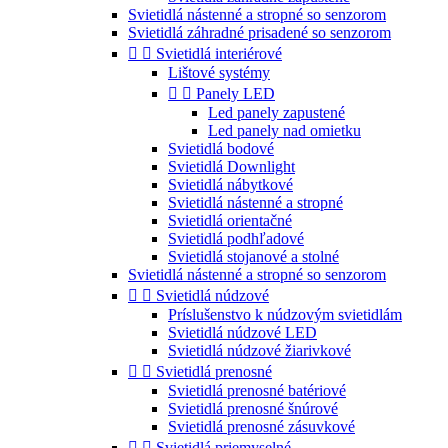
Svietidlá nástenné a stropné so senzorom
Svietidlá záhradné prisadené so senzorom


Svietidlá interiérové
Lištové systémy


Panely LED
Led panely zapustené
Led panely nad omietku
Svietidlá bodové
Svietidlá Downlight
Svietidlá nábytkové
Svietidlá nástenné a stropné
Svietidlá orientačné
Svietidlá podhľadové
Svietidlá stojanové a stolné
Svietidlá nástenné a stropné so senzorom


Svietidlá núdzové
Príslušenstvo k núdzovým svietidlám
Svietidlá núdzové LED
Svietidlá núdzové žiarivkové


Svietidlá prenosné
Svietidlá prenosné batériové
Svietidlá prenosné šnúrové
Svietidlá prenosné zásuvkové


Svietidlá priemyselné