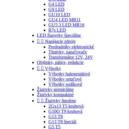
G4 LED
G9 LED
GU10 LED
GU4 LED MR11
GU5,3 LED MR16
R7s LED
LED žiarovky špeciálne


Napájacie zdroje
Predradníky elektronické
Tlmivky, zapaľovače
Transformátor 12V, 24V
Objímky, pätice, redukcie


Výbojky
Výbojky halogenidové
Výbojky ortuťové
Výbojky sodíkové
Žiarivky germicídne
Žiarivky kompaktné


Žiarivky lineárne
2Gx13 T5 kruhová
G10Q T9 kruhová
G13 T8
G13 T8 špeciál
G5 T5