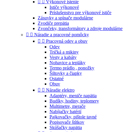


Výkonové istenie
Ističe výkonové
Príslušenstvo pre výkonové ističe
Zásuvky a spínače modulárne
Zvodiče prepätia
Zvončeky, transformátory a zdroje modulárne


Náradie a pracovné pomôcky


Pracovná odev a obuv
Odev
Tričká a mikiny
Vesty a kabáty
Nohavice a tepláky
Termo prádlo , ponožky
Šiltovky a čiapky
Ostatné
Obuv


Náradie elektro
Adaptéry, meniče napätia
Budíky, hodiny, teplomery
Multimetre, merače
Nabíjačky batérií
Pajkovačky, pištole tavné
Popisovače štítkov
Skúšačky napätia