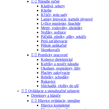


Náradie ručné
Kladivá, sekery
Kliešte
Kľúče, gola sady
Lampy letovacie, kartuše plynové
Lyžice murárske, špachtle
Metre, vodováhy, uholníky
Nožíky, nožnice
Páčidlá, pilníky, pílky, sekáče
Perá zaťahovacie
Pištole aplikačné
Skrutkovače


Pomôcky pracovné
Koberce dielektrické
Kufríky a nosiče náradia
Okuliare, respirátory, štíty
Plachty zakrývacie
Rebríky, schodíky
Rukavice
Slúchadlá, vložky do uší


Ovládacie a signalizačné prístroje
Detektory a hlásiče


Hlavice ovládacie, signálne
Hlavice kompletné