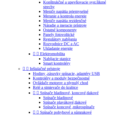
Konštrukčné a upevňovacie syst.šikmé
strechy
Meniče napätia priemyselné
Meranie a kontrola energie
Meniče napätia rezidenčné
Náradie a meracie prístroje
Ostatné komponenty
Panely fotovoltické
Regulátory nabíjania
Rozvodnice DC a AC
Ukladanie energie


Elektromobilita
Nabíjacie stanice
Smart kontroléry


Inštalačné prístroje
Hodiny ,zásuvky spínacie, adaptéry USB
Kontroléry a moduly bezpečnostné
Ovládače motorov a plynulý chod
Relé a stmievače do krabice


Spínače hladinové, koncové,tlakové
Spínače hladinové
Spínače plavákové,tlakové
Spínače koncové ,mikrospínače


Spínače pohybové a súmrakové