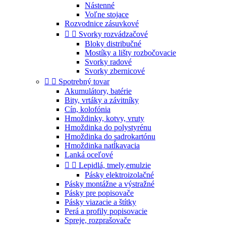
Nástenné
Voľne stojace
Rozvodnice zásuvkové


Svorky rozvádzačové
Bloky distribučné
Mostíky a lišty rozbočovacie
Svorky radové
Svorky zbernicové


Spotrebný tovar
Akumulátory, batérie
Bity, vrtáky a závitníky
Cín, kolofónia
Hmoždinky, kotvy, vruty
Hmoždinka do polystyrénu
Hmoždinka do sadrokartónu
Hmoždinka natĺkavacia
Lanká oceľové


Lepidlá, tmely,emulzie
Pásky elektroizolačné
Pásky montážne a výstražné
Pásky pre popisovače
Pásky viazacie a štítky
Perá a profily popisovacie
Spreje, rozprašovače