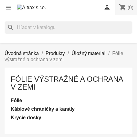
shopping_cart


(0)
search
Úvodná stránka
Produkty
Úložný materiál
Fólie
výstražné a ochrana v zemi
FÓLIE VÝSTRAŽNÉ A OCHRANA
V ZEMI
Fólie
Káblové chráničky a kanály
Krycie dosky