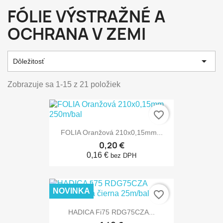
FÓLIE VÝSTRAŽNÉ A
OCHRANA V ZEMI

Dôležitosť
Zobrazuje sa 1-15 z 21 položiek
favorite_border
FOLIA Oranžová 210x0,15mm...
0,20 €
0,16 €
bez DPH
NOVINKA
favorite_border
HADICA Fi75 RDG75CZA...