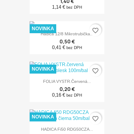
1,40 €
1,14 €
bez DPH
NOVINKA
favorite_border
Hadica 12/8 Mikrotrubička...
0,50 €
0,41 €
bez DPH
NOVINKA
favorite_border
FOLIA VYSTR.červená...
0,20 €
0,16 €
bez DPH
NOVINKA
favorite_border
HADICA Fi50 RDG50CZA...