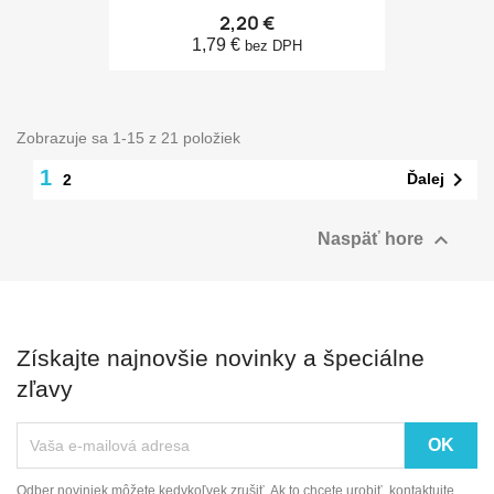
2,20 €
1,79 €
bez DPH
Zobrazuje sa 1-15 z 21 položiek
1

Ďalej
2

Naspäť hore
Získajte najnovšie novinky a špeciálne
zľavy
Odber noviniek môžete kedykoľvek zrušiť. Ak to chcete urobiť, kontaktujte