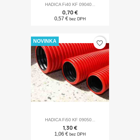
HADICA Fi40 KF 09040...
0,70 €
0,57 €
bez DPH
NOVINKA
favorite_border
HADICA Fi50 KF 09050...
1,30 €
1,06 €
bez DPH