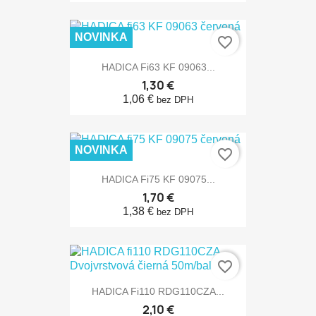
NOVINKA
favorite_border
HADICA Fi63 KF 09063...
1,30 €
1,06 €
bez DPH
NOVINKA
favorite_border
HADICA Fi75 KF 09075...
1,70 €
1,38 €
bez DPH
favorite_border
HADICA Fi110 RDG110CZA...
2,10 €