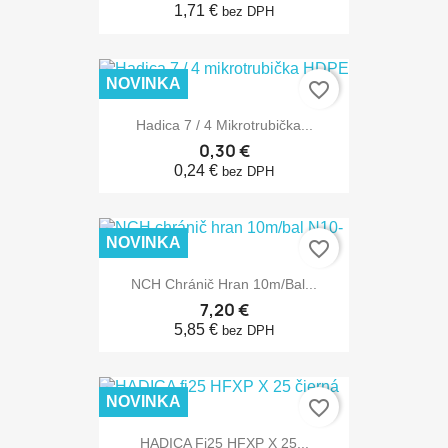
1,71 €
bez DPH
NOVINKA
favorite_border
Hadica 7 / 4 Mikrotrubička...
0,30 €
0,24 €
bez DPH
NOVINKA
favorite_border
NCH Chránič Hran 10m/bal...
7,20 €
5,85 €
bez DPH
NOVINKA
favorite_border
HADICA Fi25 HFXP X 25...