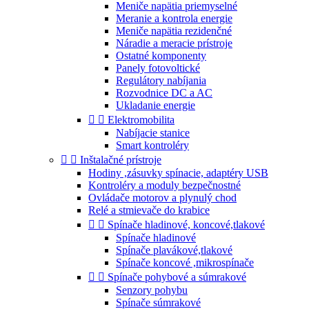
Meniče napätia priemyselné
Meranie a kontrola energie
Meniče napätia rezidenčné
Náradie a meracie prístroje
Ostatné komponenty
Panely fotovoltické
Regulátory nabíjania
Rozvodnice DC a AC
Ukladanie energie


Elektromobilita
Nabíjacie stanice
Smart kontroléry


Inštalačné prístroje
Hodiny ,zásuvky spínacie, adaptéry USB
Kontroléry a moduly bezpečnostné
Ovládače motorov a plynulý chod
Relé a stmievače do krabice


Spínače hladinové, koncové,tlakové
Spínače hladinové
Spínače plavákové,tlakové
Spínače koncové ,mikrospínače


Spínače pohybové a súmrakové
Senzory pohybu
Spínače súmrakové