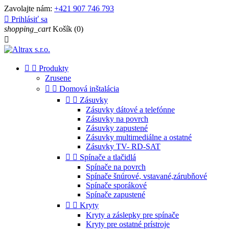
Zavolajte nám:
+421 907 746 793

Prihlásiť sa
shopping_cart
Košík
(0)



Produkty
Zrusene


Domová inštalácia


Zásuvky
Zásuvky dátové a telefónne
Zásuvky na povrch
Zásuvky zapustené
Zásuvky multimediálne a ostatné
Zásuvky TV- RD-SAT


Spínače a tlačidlá
Spínače na povrch
Spínače šnúrové, vstavané,zárubňové
Spínače sporákové
Spínače zapustené


Kryty
Kryty a záslepky pre spínače
Kryty pre ostatné prístroje