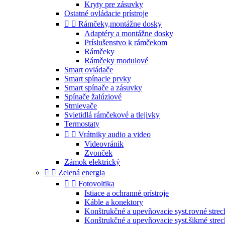
Kryty pre zásuvky
Ostatné ovládacie prístroje


Rámčeky,montážne dosky
Adaptéry a montážne dosky
Príslušenstvo k rámčekom
Rámčeky
Rámčeky modulové
Smart ovládače
Smart spínacie prvky
Smart spínače a zásuvky
Spínače žalúziové
Stmievače
Svietidlá rámčekové a tlejivky
Termostaty


Vrátniky audio a video
Videovránik
Zvonček
Zámok elektrický


Zelená energia


Fotovoltika
Istiace a ochranné prístroje
Káble a konektory
Konštrukčné a upevňovacie syst.rovné strec
Konštrukčné a upevňovacie syst.šikmé stre