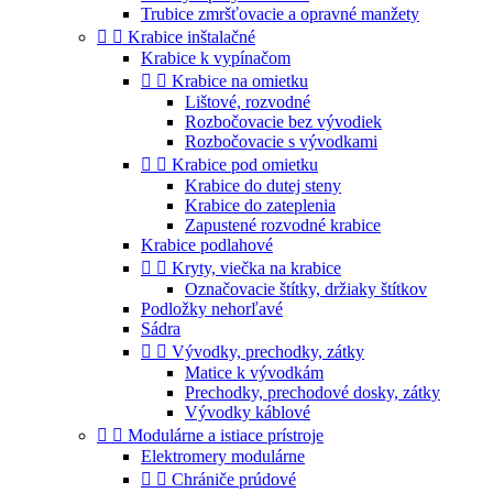
Trubice zmršťovacie a opravné manžety


Krabice inštalačné
Krabice k vypínačom


Krabice na omietku
Lištové, rozvodné
Rozbočovacie bez vývodiek
Rozbočovacie s vývodkami


Krabice pod omietku
Krabice do dutej steny
Krabice do zateplenia
Zapustené rozvodné krabice
Krabice podlahové


Kryty, viečka na krabice
Označovacie štítky, držiaky štítkov
Podložky nehorľavé
Sádra


Vývodky, prechodky, zátky
Matice k vývodkám
Prechodky, prechodové dosky, zátky
Vývodky káblové


Modulárne a istiace prístroje
Elektromery modulárne


Chrániče prúdové