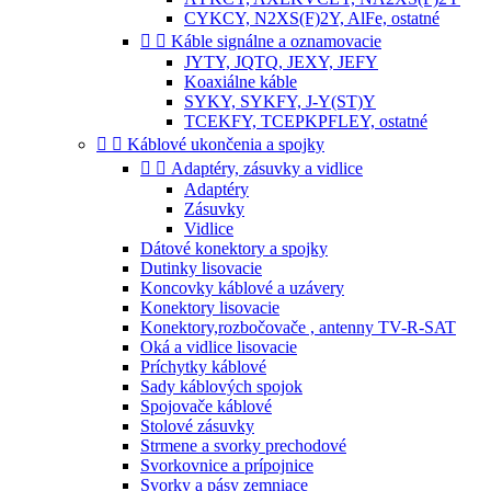
CYKCY, N2XS(F)2Y, AlFe, ostatné


Káble signálne a oznamovacie
JYTY, JQTQ, JEXY, JEFY
Koaxiálne káble
SYKY, SYKFY, J-Y(ST)Y
TCEKFY, TCEPKPFLEY, ostatné


Káblové ukončenia a spojky


Adaptéry, zásuvky a vidlice
Adaptéry
Zásuvky
Vidlice
Dátové konektory a spojky
Dutinky lisovacie
Koncovky káblové a uzávery
Konektory lisovacie
Konektory,rozbočovače , antenny TV-R-SAT
Oká a vidlice lisovacie
Príchytky káblové
Sady káblových spojok
Spojovače káblové
Stolové zásuvky
Strmene a svorky prechodové
Svorkovnice a prípojnice
Svorky a pásy zemniace