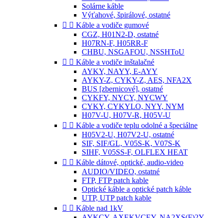
Solárne káble
Výťahové, špirálové, ostatné


Káble a vodiče gumové
CGZ, H01N2-D, ostatné
H07RN-F, H05RR-F
CHBU, NSGAFOU, NSSHToU


Káble a vodiče inštalačné
AYKY, NAYY, E-AYY
AYKY-Z, CYKY-Z, AES, NFA2X
BUS [zbernicové], ostatné
CYKFY, NYCY, NYCWY
CYKY, CYKYLO, NYY, NYM
H07V-U, H07V-R, H05V-U


Káble a vodiče teplu odolné a špeciálne
H05V2-U, H07V2-U, ostatné
SIF, SIF/GL, V05S-K, V07S-K
SIHF, V05SS-F, OLFLEX HEAT


Káble dátové, optické, audio-video
AUDIO/VIDEO, ostatné
FTP, FTP patch kable
Optické káble a optické patch káble
UTP, UTP patch kable


Káble nad 1kV
AYKCY, AXEKVCEY, NA2XS(F)2Y