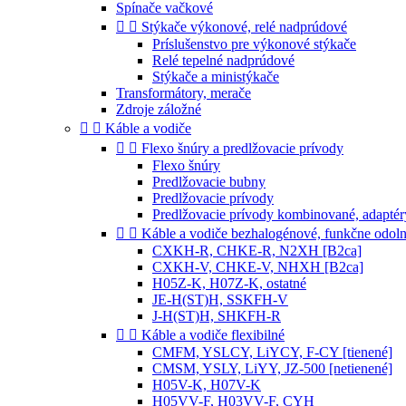
Spínače vačkové


Stýkače výkonové, relé nadprúdové
Príslušenstvo pre výkonové stýkače
Relé tepelné nadprúdové
Stýkače a ministýkače
Transformátory, merače
Zdroje záložné


Káble a vodiče


Flexo šnúry a predlžovacie prívody
Flexo šnúry
Predlžovacie bubny
Predlžovacie prívody
Predlžovacie prívody kombinované, adaptér


Káble a vodiče bezhalogénové, funkčne odol
CXKH-R, CHKE-R, N2XH [B2ca]
CXKH-V, CHKE-V, NHXH [B2ca]
H05Z-K, H07Z-K, ostatné
JE-H(ST)H, SSKFH-V
J-H(ST)H, SHKFH-R


Káble a vodiče flexibilné
CMFM, YSLCY, LiYCY, F-CY [tienené]
CMSM, YSLY, LiYY, JZ-500 [netienené]
H05V-K, H07V-K
H05VV-F, H03VV-F, CYH