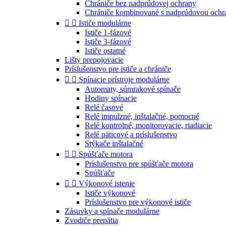
Chrániče bez nadprúdovej ochrany
Chrániče kombinované s nadprúdovou ochr


Ističe modulárne
Ističe 1-fázové
Ističe 3-fázové
Ističe ostatné
Lišty prepojovacie
Príslušenstvo pre ističe a chrániče


Spínacie prístroje modulárne
Automaty, súmrakové spínače
Hodiny spínacie
Relé časové
Relé impulzné, inštalačné, pomocné
Relé kontrolné, monitorovacie, riadiacie
Relé päticové a príslušenstvo
Stýkače inštalačné


Spúšťače motora
Príslušenstvo pre spúšťače motora
Spúšťače


Výkonové istenie
Ističe výkonové
Príslušenstvo pre výkonové ističe
Zásuvky a spínače modulárne
Zvodiče prepätia