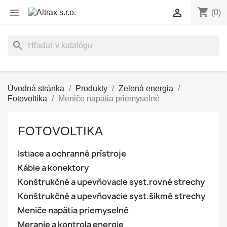
shopping_cart


(0)
search
Úvodná stránka
Produkty
Zelená energia
Fotovoltika
Meniče napätia priemyselné
FOTOVOLTIKA
Istiace a ochranné prístroje
Káble a konektory
Konštrukčné a upevňovacie syst.rovné strechy
Konštrukčné a upevňovacie syst.šikmé strechy
Meniče napätia priemyselné
Meranie a kontrola energie