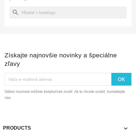
search
Získajte najnovšie novinky a špeciálne
zľavy
Odber noviniek môžete kedykoľvek zrušiť. Ak to chcete urobiť, kontaktujte
nás.

PRODUCTS