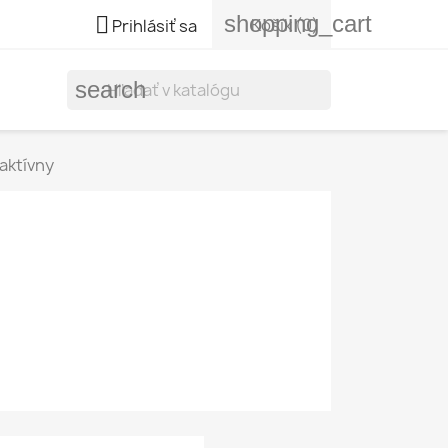
shopping_cart

Košík
(0)
Prihlásiť sa
search
aktívny