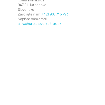
Komárňanská 62
947 01 Hurbanovo
Slovensko
Zavolajte nám:
+421 907 746 793
Napište nám email:
altraxhurbanovo@altrax.sk