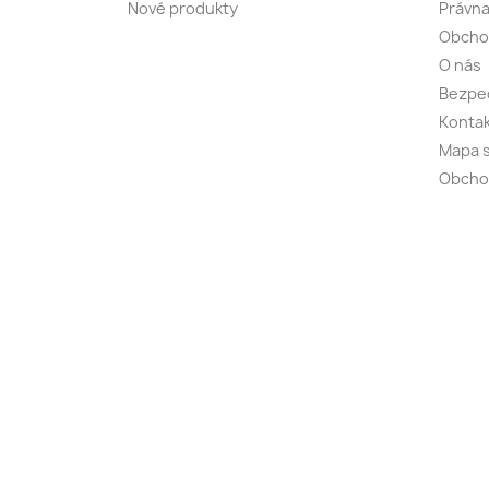
Nové produkty
Právna
Obcho
O nás
Bezpeč
Kontak
Mapa s
Obcho