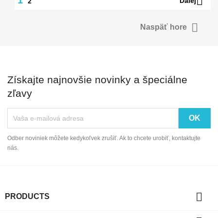

Ďalej
2

Naspäť hore
Získajte najnovšie novinky a špeciálne
zľavy
Odber noviniek môžete kedykoľvek zrušiť. Ak to chcete urobiť, kontaktujte
nás.

PRODUCTS