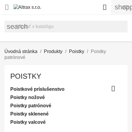
shopp


(0)
search
Úvodná stránka
Produkty
Poistky
Poistky
patrónové
POISTKY

Poistkové príslušenstvo
Poistky nožové
Poistky patrónové
Poistky sklenené
Poistky valcové