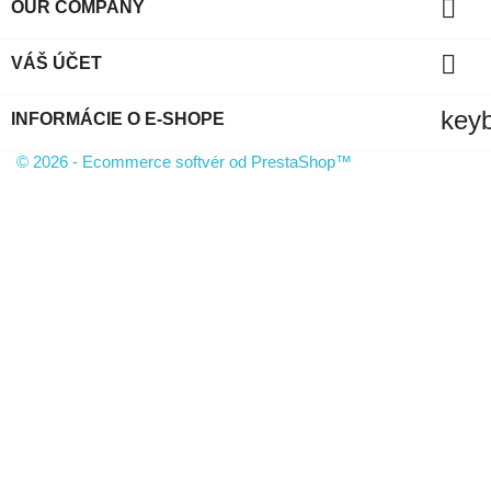

OUR COMPANY

VÁŠ ÚČET
key
INFORMÁCIE O E-SHOPE
© 2026 - Ecommerce softvér od PrestaShop™