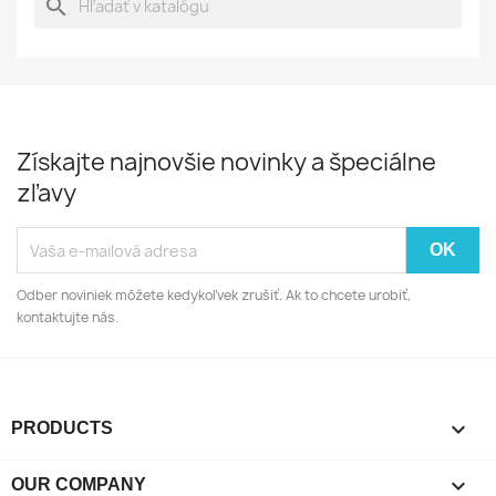
search
Získajte najnovšie novinky a špeciálne
zľavy
Odber noviniek môžete kedykoľvek zrušiť. Ak to chcete urobiť,
kontaktujte nás.

PRODUCTS

OUR COMPANY