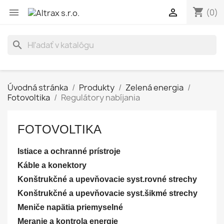
shopping_cart


(0)
search
Úvodná stránka
Produkty
Zelená energia
Fotovoltika
Regulátory nabíjania
FOTOVOLTIKA
Istiace a ochranné prístroje
Káble a konektory
Konštrukčné a upevňovacie syst.rovné strechy
Konštrukčné a upevňovacie syst.šikmé strechy
Meniče napätia priemyselné
Meranie a kontrola energie