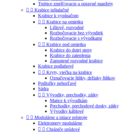
Trubice zmršťovacie a opravné manžety


Krabice inštalačné
Krabice k vypínačom


Krabice na omietku
Lištové, rozvodné
Rozbočovacie bez vývodiek
Rozbočovacie s vývodkami


Krabice pod omietku
Krabice do dutej steny
Krabice do zateplenia
Zapustené rozvodné krabice
Krabice podlahové


Kryty, viečka na krabice
Označovacie štítky, držiaky štítkov
Podložky nehorľavé
Sádra


Vývodky, prechodky, zátky
Matice k vývodkám
Prechodky, prechodové dosky, zátky
Vývodky káblové


Modulárne a istiace prístroje
Elektromery modulárne


Chrániče prúdové