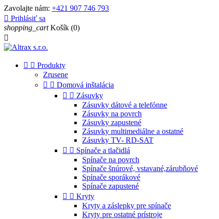
Zavolajte nám:
+421 907 746 793

Prihlásiť sa
shopping_cart
Košík
(0)



Produkty
Zrusene


Domová inštalácia


Zásuvky
Zásuvky dátové a telefónne
Zásuvky na povrch
Zásuvky zapustené
Zásuvky multimediálne a ostatné
Zásuvky TV- RD-SAT


Spínače a tlačidlá
Spínače na povrch
Spínače šnúrové, vstavané,zárubňové
Spínače sporákové
Spínače zapustené


Kryty
Kryty a záslepky pre spínače
Kryty pre ostatné prístroje