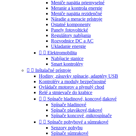
Meniče napätia priemyselné
Meranie a kontrola energie
Meniče napätia rezidenčné
Náradie a meracie prístroje
Ostatné komponenty
Panely fotovoltické
Regulátory nabíjania
Rozvodnice DC a AC
Ukladanie energie


Elektromobilita
Nabíjacie stanice
Smart kontroléry


Inštalačné prístroje
Hodiny ,zásuvky spínacie, adaptéry USB
Kontroléry a moduly bezpečnostné
Ovládače motorov a plynulý chod
Relé a stmievače do krabice


Spínače hladinové, koncové,tlakové
Spínače hladinové
Spínače plavákové,tlakové
Spínače koncové ,mikrospínače


Spínače pohybové a súmrakové
Senzory pohybu
Spínače súmrakové