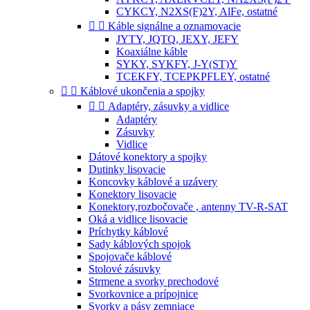
CYKCY, N2XS(F)2Y, AlFe, ostatné


Káble signálne a oznamovacie
JYTY, JQTQ, JEXY, JEFY
Koaxiálne káble
SYKY, SYKFY, J-Y(ST)Y
TCEKFY, TCEPKPFLEY, ostatné


Káblové ukončenia a spojky


Adaptéry, zásuvky a vidlice
Adaptéry
Zásuvky
Vidlice
Dátové konektory a spojky
Dutinky lisovacie
Koncovky káblové a uzávery
Konektory lisovacie
Konektory,rozbočovače , antenny TV-R-SAT
Oká a vidlice lisovacie
Príchytky káblové
Sady káblových spojok
Spojovače káblové
Stolové zásuvky
Strmene a svorky prechodové
Svorkovnice a prípojnice
Svorky a pásy zemniace