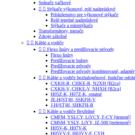
Spínače vačkové


Stýkače výkonové, relé nadprúdové
Príslušenstvo pre výkonové stýkače
Relé tepelné nadprúdové
Stýkače a ministýkače
Transformátory, merače
Zdroje záložné


Káble a vodiče


Flexo šnúry a predlžovacie prívody
Flexo šnúry
Predlžovacie bubny
Predlžovacie prívody
Predlžovacie prívody kombinované, adaptér


Káble a vodiče bezhalogénové, funkčne odol
CXKH-R, CHKE-R, N2XH [B2ca]
CXKH-V, CHKE-V, NHXH [B2ca]
H05Z-K, H07Z-K, ostatné
JE-H(ST)H, SSKFH-V
J-H(ST)H, SHKFH-R


Káble a vodiče flexibilné
CMFM, YSLCY, LiYCY, F-CY [tienené]
CMSM, YSLY, LiYY, JZ-500 [netienené]
H05V-K, H07V-K
H05VV-F, H03VV-F, CYH