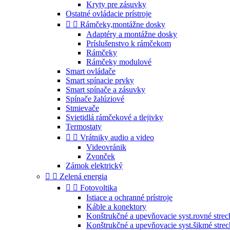
Kryty pre zásuvky
Ostatné ovládacie prístroje


Rámčeky,montážne dosky
Adaptéry a montážne dosky
Príslušenstvo k rámčekom
Rámčeky
Rámčeky modulové
Smart ovládače
Smart spínacie prvky
Smart spínače a zásuvky
Spínače žalúziové
Stmievače
Svietidlá rámčekové a tlejivky
Termostaty


Vrátniky audio a video
Videovránik
Zvonček
Zámok elektrický


Zelená energia


Fotovoltika
Istiace a ochranné prístroje
Káble a konektory
Konštrukčné a upevňovacie syst.rovné strec
Konštrukčné a upevňovacie syst.šikmé stre