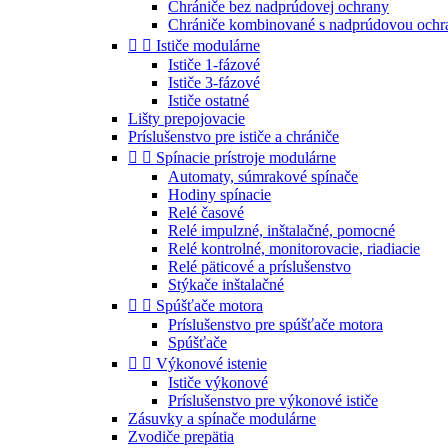
Chrániče bez nadprúdovej ochrany
Chrániče kombinované s nadprúdovou ochr


Ističe modulárne
Ističe 1-fázové
Ističe 3-fázové
Ističe ostatné
Lišty prepojovacie
Príslušenstvo pre ističe a chrániče


Spínacie prístroje modulárne
Automaty, súmrakové spínače
Hodiny spínacie
Relé časové
Relé impulzné, inštalačné, pomocné
Relé kontrolné, monitorovacie, riadiacie
Relé päticové a príslušenstvo
Stýkače inštalačné


Spúšťače motora
Príslušenstvo pre spúšťače motora
Spúšťače


Výkonové istenie
Ističe výkonové
Príslušenstvo pre výkonové ističe
Zásuvky a spínače modulárne
Zvodiče prepätia