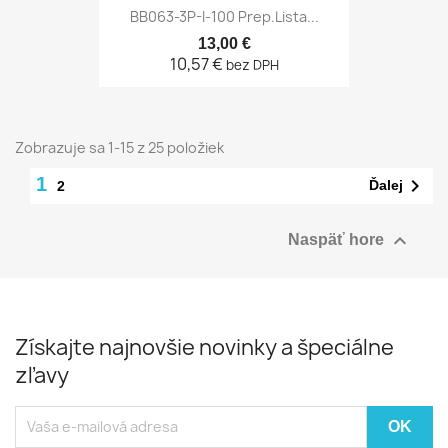
BB063-3P-I-100 Prep.lista...
13,00 €
10,57 €
bez DPH
Zobrazuje sa 1-15 z 25 položiek
1

Ďalej
2

Naspäť hore
Získajte najnovšie novinky a špeciálne
zľavy