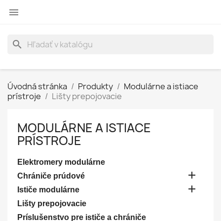

search
Úvodná stránka
Produkty
Modulárne a istiace
prístroje
Lišty prepojovacie
MODULÁRNE A ISTIACE
PRÍSTROJE
Elektromery modulárne

Chrániče prúdové

Ističe modulárne
Lišty prepojovacie
Príslušenstvo pre ističe a chrániče