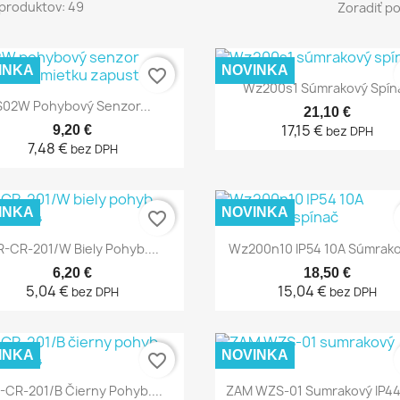
produktov: 49
Zoradiť po
INKA
NOVINKA
favorite_border
Rýchly náhľad

Wz200s1 Súmrakový Spín
Rýchly náhľad

S02W Pohybový Senzor...
21,10 €
17,15 €
9,20 €
bez DPH
7,48 €
bez DPH
INKA
NOVINKA
favorite_border
Rýchly náhľad
Rýchly náhľad


-CR-201/W Biely Pohyb....
Wz200n10 IP54 10A Súmrakov
6,20 €
18,50 €
5,04 €
15,04 €
bez DPH
bez DPH
INKA
NOVINKA
favorite_border
Rýchly náhľad
Rýchly náhľad


-CR-201/B Čierny Pohyb....
ZAM WZS-01 Sumrakový IP4