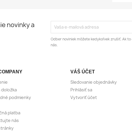
ie novinky a
Odber noviniek môžete kedykoľvek zrušiť. Ak to 
nás.
COMPANY
VÁŠ ÚČET
enie
Sledovanie objednávky
 doložka
Prihlásiť sa
dné podmienky
Vytvoriť účet
ná platba
tujte nás
tránky