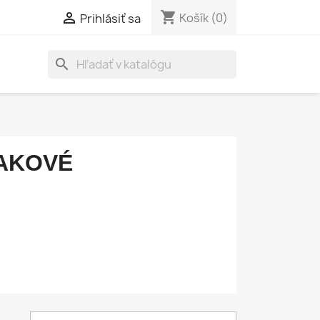
shopping_cart

Košík
(0)
Prihlásiť sa
search
AKOVÉ