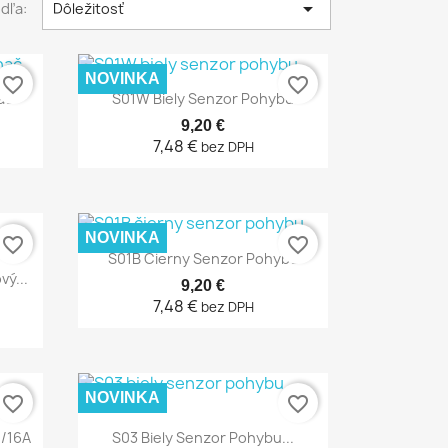

dľa:
Dôležitosť
NOVINKA
favorite_border
favorite_border
Rýchly náhľad

ač
S01W Biely Senzor Pohybu
9,20 €
7,48 €
bez DPH
NOVINKA
favorite_border
favorite_border
Rýchly náhľad

S01B Čierny Senzor Pohybu
ý...
9,20 €
7,48 €
bez DPH
NOVINKA
favorite_border
favorite_border
Rýchly náhľad

4/16A
S03 Biely Senzor Pohybu...