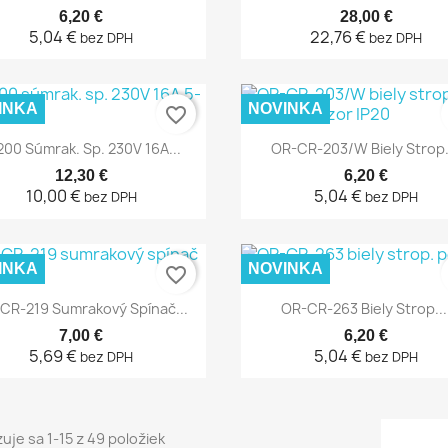
6,20 €
28,00 €
5,04 €
22,76 €
bez DPH
bez DPH
INKA
NOVINKA
favorite_border
Rýchly náhľad
Rýchly náhľad


00 Súmrak. Sp. 230V 16A...
OR-CR-203/W Biely Strop..
12,30 €
6,20 €
10,00 €
5,04 €
bez DPH
bez DPH
INKA
NOVINKA
favorite_border
Rýchly náhľad
Rýchly náhľad


CR-219 Sumrakový Spínač...
OR-CR-263 Biely Strop...
7,00 €
6,20 €
5,69 €
5,04 €
bez DPH
bez DPH
uje sa 1-15 z 49 položiek