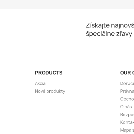
Získajte najnovš
špeciálne zľavy
PRODUCTS
OUR 
Akcia
Doruč
Nové produkty
Právna
Obcho
O nás
Bezpeč
Kontak
Mapa s