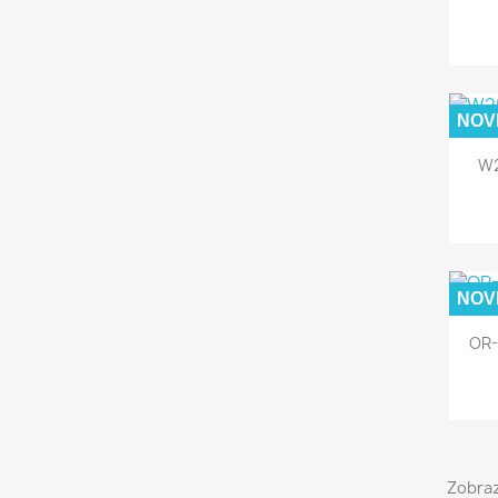
NOV
W2
NOV
OR-
Zobraz