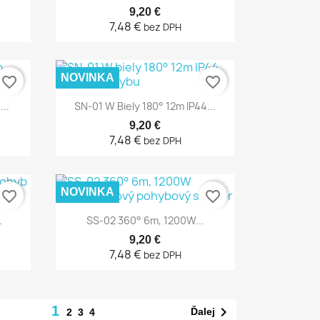
9,20 €
7,48 €
bez DPH
NOVINKA
favorite_border
favorite_border
Rýchly náhľad

..
SN-01 W Biely 180° 12m IP44...
9,20 €
7,48 €
bez DPH
NOVINKA
favorite_border
favorite_border
Rýchly náhľad

.
SS-02 360° 6m, 1200W...
9,20 €
7,48 €
bez DPH
1

Ďalej
2
3
4