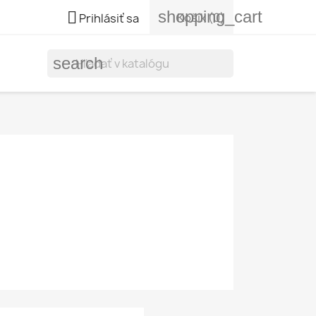
shopping_cart

Košík
(0)
Prihlásiť sa
search