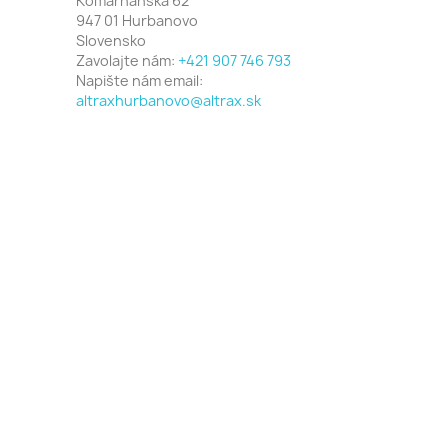
Komárňanská 62
947 01 Hurbanovo
Slovensko
Zavolajte nám:
+421 907 746 793
Napište nám email:
altraxhurbanovo@altrax.sk