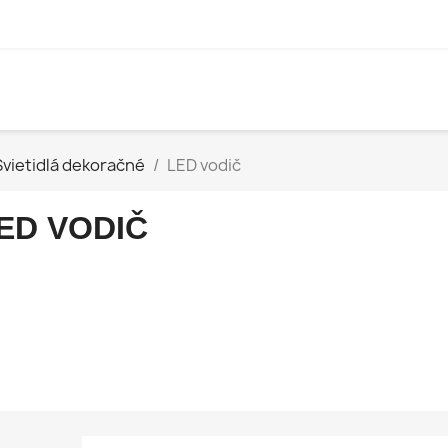
Svietidlá dekoračné
LED vodič
ED VODIČ