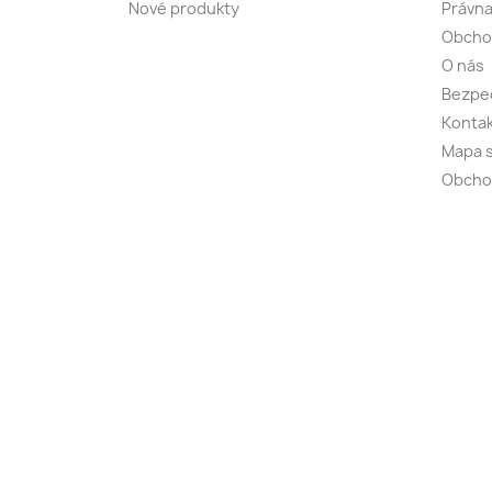
Nové produkty
Právna
Obcho
O nás
Bezpeč
Kontak
Mapa s
Obcho