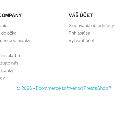
COMPANY
VÁŠ ÚČET
enie
Sledovanie objednávky
 doložka
Prihlásiť sa
dné podmienky
Vytvoriť účet
ná platba
tujte nás
tránky
dy
© 2026 - Ecommerce softvér od PrestaShop™