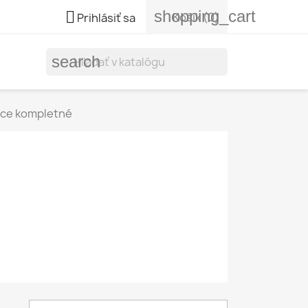
shopping_cart

Košík
(0)
Prihlásiť sa
search
ice kompletné