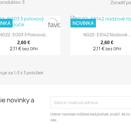
produktov: 3
Zoradiť po
INKA
NOVINKA
favorite_border


Rýchly náhľad
Rýchly náhľad
NG22- EG03 3 Polovový...
NG22- ES142 Núdzové...
2,60 €
2,60 €
2,11 €
2,11 €
bez DPH
bez DPH
uje sa 1-3 z 3 položiek
ie novinky a
Odber noviniek môžete kedykoľvek zrušiť. Ak to 
nás.