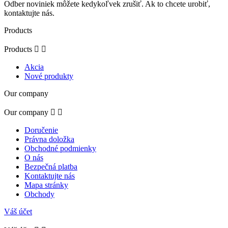
Odber noviniek môžete kedykoľvek zrušiť. Ak to chcete urobiť,
kontaktujte nás.
Products
Products


Akcia
Nové produkty
Our company
Our company


Doručenie
Právna doložka
Obchodné podmienky
O nás
Bezpečná platba
Kontaktujte nás
Mapa stránky
Obchody
Váš účet