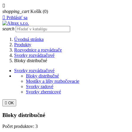

shopping_cart
Košík
(0)

Prihlásiť sa
search
Úvodná stránka
Produkty
Rozvodnice a rozvádzače
Svorky rozvádzačové
Bloky distribučné
Svorky rozvádzačové
Bloky distribučné
Mostíky a lišty rozbočovacie
Svorky radové
Svorky zbernicové

OK
Bloky distribučné
Počet produktov: 3