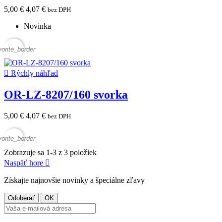
5,00 €
4,07 €
bez DPH
Novinka
vorite_border

Rýchly náhľad
OR-LZ-8207/160 svorka
5,00 €
4,07 €
bez DPH
vorite_border
Zobrazuje sa 1-3 z 3 položiek
Naspäť hore

Získajte najnovšie novinky a špeciálne zľavy