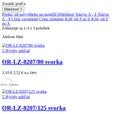
Zoradiť podľa:
Dôležitosť

Predaj, od najvyššieho po najnižší
Dôležitosť
Názvu: A - Z
Názvu:
Z - A
Cena: vzostupne
Cena: zostupne
Kód, od A po Z
Kód, od Z
po A
Zobrazuje sa 1-3 z 3 položiek
Aktívne filtre

Rýchly náhľad
OR-LZ-8207/80 svorka
3,10 €
2,52 €
bez DPH
vorite_border

Rýchly náhľad
OR-LZ-8207/125 svorka