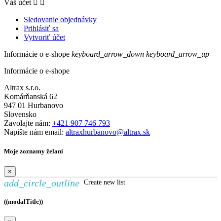
Váš účet


Sledovanie objednávky
Prihlásiť sa
Vytvoriť účet
Informácie o e-shope
keyboard_arrow_down
keyboard_arrow_up
Informácie o e-shope
Altrax s.r.o.
Komárňanská 62
947 01 Hurbanovo
Slovensko
Zavolajte nám:
+421 907 746 793
Napište nám email:
altraxhurbanovo@altrax.sk
Moje zoznamy želaní
×
add_circle_outline
Create new list
((modalTitle))